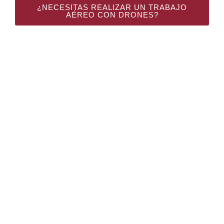
¿NECESITAS REALIZAR UN TRABAJO
AÉREO CON DRONES?